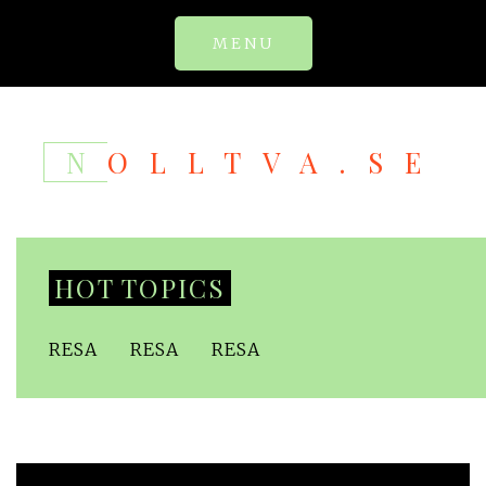
Skip
MENU
to
content
NOLLTVA.SE
HOT TOPICS
RESA
RESA
RESA